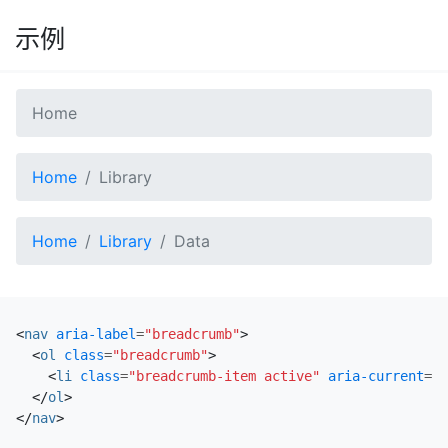
示例
Home
Home
Library
Home
Library
Data
<
nav
aria-label
=
"breadcrumb"
>
<
ol
class
=
"breadcrumb"
>
<
li
class
=
"breadcrumb-item active"
aria-current
=
"p
</
ol
>
</
nav
>