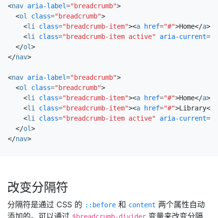
<
nav
aria-label
=
"breadcrumb"
>
<
ol
class
=
"breadcrumb"
>
<
li
class
=
"breadcrumb-item"
><
a
href
=
"#"
>
Home
</
a
></
<
li
class
=
"breadcrumb-item active"
aria-current
=
"p
</
ol
>
</
nav
>
<
nav
aria-label
=
"breadcrumb"
>
<
ol
class
=
"breadcrumb"
>
<
li
class
=
"breadcrumb-item"
><
a
href
=
"#"
>
Home
</
a
></
<
li
class
=
"breadcrumb-item"
><
a
href
=
"#"
>
Library
</
a
<
li
class
=
"breadcrumb-item active"
aria-current
=
"p
</
ol
>
</
nav
>
改变分隔符
分隔符是通过 CSS 的
和
两个属性自动
::before
content
添加的。可以通过
变量来改变分隔
$breadcrumb-divider