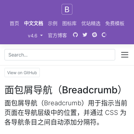
Skip to main content
首页
中文文档
示例
图标库
优站精选
免费模板
Bootstrap
(switch to other versions)
官方博客
v4.6
View on GitHub
面包屑导航（Breadcrumb）
面包屑导航（Breadcrumb）用于指示当前
页面在导航层级中的位置，并通过 CSS 为
各导航条目之间自动添加分隔符。