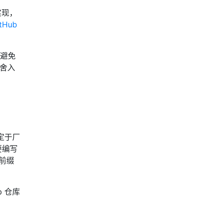
实现，
tHub
以避免
的舍入
定于厂
要编写
商前缀
b 仓库