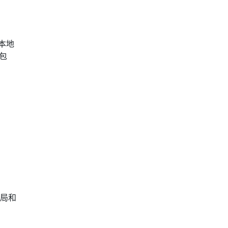
到本地
包
。
局和