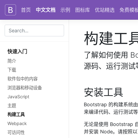
Skip to main content
Skip to docs navigation
首页
中文文档
示例
图标库
优站精选
免费模
构建工
快速入门
了解如何使用 Bo
简介
源码、运行测试
下载
软件包中的内容
浏览器和移动设备
安装工具
JavaScript
Bootstrap 的构建系统
主题
来编译代码、运行测试等
构建工具
Webpack
无论是使用 Bootstra
并安装 Node。请按
可访问性