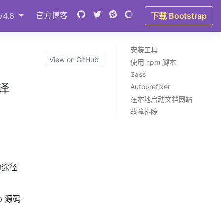
Bootstrap
(switch to other versions)
官方博客
v4.6
下载 Bootstrap
安装工具
View on GitHub
使用 npm 脚本
Sass
编译
Autoprefixer
在本地启动文档网站
故障排除
的途径
p 源码